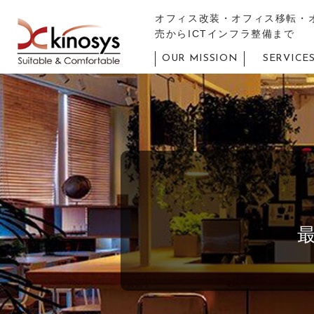
オフィス改装・オフィス移転・
売からICTインフラ整備まで
OUR MISSION
SERVICE